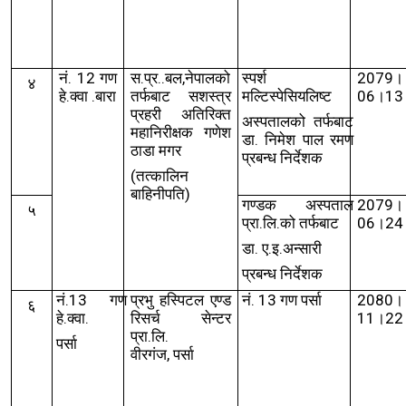
नं
. 12
गण
स.प्र..बल
,
नेपालको
स्पर्श
2079।
४
हे
.
क्वा
.
बारा
तर्फबाट सशस्त्र
मल्टिस्पेसियलिष्ट
06।13
प्रहरी अतिरिक्त
अस्पतालको तर्फबाट
महानिरीक्षक गणेश
डा. निमेश पाल रमण
ठाडा मगर
प्रबन्ध निर्देशक
(
तत्कालिन
बाहिनीपति)
गण्डक अस्पताल
2079।
५
प्रा.लि.को तर्फबाट
06।24
डा. ए.इ.अन्सारी
प्रबन्ध निर्देशक
नं.
13
गण
प्रभु हस्पिटल एण्ड
नं.
13
गण पर्सा
2080।
६
हे.क्वा.
रिसर्च सेन्टर
11।22
प्रा.लि.
पर्सा
वीरगंज
,
पर्सा