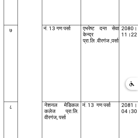
नं.
13
गण पर्सा
एभरेष्ट दन्त सेवा
2080।
७
केन्द्र
11।22
प्रा
.
लि
.
वीरगंज
,
पर्सा
नेशनल मेडिकल
नं.
13
गण पर्सा
2081।
८
कलेज प्रा.लि.
04।30
वीरगंज
,
पर्सा