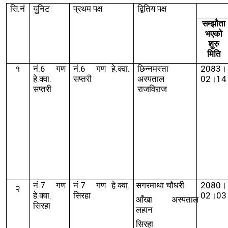
सि.नं
युनिट
प्रथम पक्ष
द्बितिय पक्ष
सम्झौता
भएको
शुरु
मिति
१
नं.
6
गण
नं.
6
गण हे.क्वा.
छिन्नमस्ता
2083।
हे.क्वा.
सप्तरी
अस्पताल
02।14
सप्तरी
राजविराज
नं.
7
गण
नं.
7
गण हे.क्वा.
सगरमाथा चौधरी
2080।
२
हे.क्वा.
सिरहा
02।03
आँखा अस्पताल
सिरहा
लहान
सिरहा