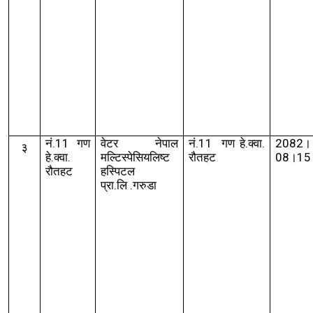
नं.11 गण
वेटर नेपाल
नं.
11
गण हे.क्वा.
2082।
३
हे.क्वा.
मल्टिस्पेसियलिष्ट
रौतहट
08।15
रौतहट
हस्पिटल
प्रा
.
लि
.
गरुडा